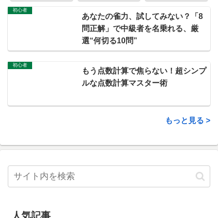
プロ・瀬戸麻衣が伝
を両立させる「役効
まで下げる「ベタオ
初心者
授「好感度爆上げ基
率」の思考法
リ」3つの思考法
あなたの雀力、試してみない？「8
本動作4選」
問正解」で中級者を名乗れる、厳
選“何切る10問”
初心者
もう点数計算で焦らない！超シンプ
ルな点数計算マスター術
もっと見る >
人気記事