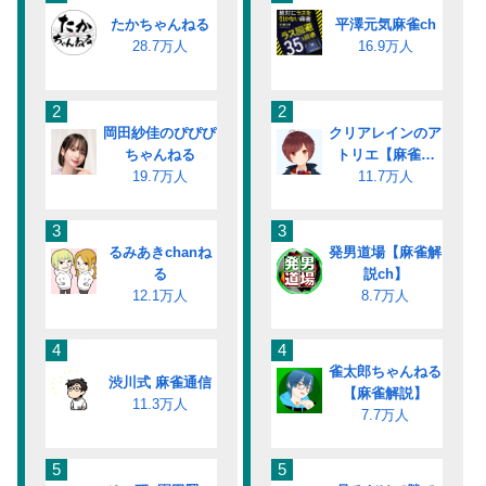
たかちゃんねる
平澤元気麻雀ch
28.7万人
16.9万人
2
2
岡田紗佳のぴぴぴ
クリアレインのア
ちゃんねる
トリエ【麻雀解
19.7万人
11.7万人
説】
3
3
るみあきchanね
発男道場【麻雀解
る
説ch】
12.1万人
8.7万人
4
4
雀太郎ちゃんねる
渋川式 麻雀通信
【麻雀解説】
11.3万人
7.7万人
5
5