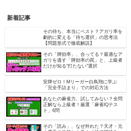
新着記事
その待ち、本当にベスト？アガリ率を
劇的に変える「待ち選択」の思考法
【問題形式で徹底解説】
その「牌効率」、合ってる？最適なア
ガリを逃す「牌効率の罠」と、上級者
だけが知る“打たない”選択
安牌ゼロ！Mリーガー白鳥翔に学ぶ
「完全手詰まり」での対応方法
あなたの麻雀力、試してみない？全問
正解なら上級者！厳選「麻雀IQテス
ト」6問
その「読み」、なぜ外れた？天才・元