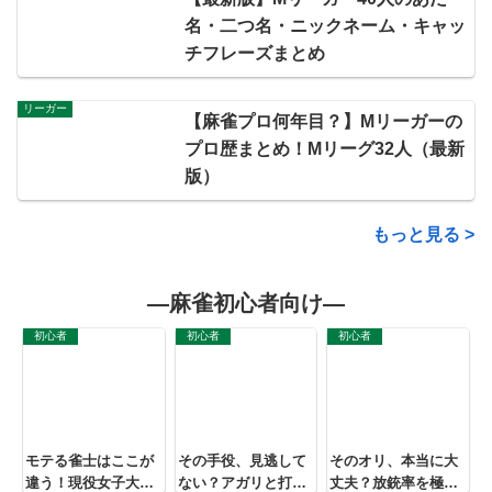
みた
ズンドラフト会議
名・二つ名・ニックネーム・キャッ
チフレーズまとめ
リーガー
【麻雀プロ何年目？】Mリーガーの
プロ歴まとめ！Mリーグ32人（最新
版）
もっと見る >
―麻雀初心者向け―
初心者
初心者
初心者
モテる雀士はここが
その手役、見逃して
そのオリ、本当に大
違う！現役女子大生
ない？アガリと打点
丈夫？放銃率を極限