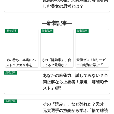
しむ美女の思考とは？
―新着記事―
新着記事
新着記事
新着記事
その待ち、本当にベ
その「牌効率」、合
安牌ゼロ！Mリーガ
スト？アガリ率を劇
ってる？最適なアガ
ー白鳥翔に学ぶ「完
的に変える「待ち選
リを逃す「牌効率の
全手詰まり」での対
新着記事
択」の思考法【問題
罠」と、上級者だけ
応方法
あなたの麻雀力、試してみない？全
形式で徹底解説】
が知る“打たない”選
問正解なら上級者！厳選「麻雀IQテ
択
スト」6問
新着記事
その「読み」、なぜ外れた？天才・
元太選手の放銃から学ぶ「捨て牌読