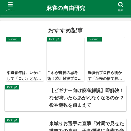
麻雀の自由研究
メニュー
検索
―おすすめ記事―
Pickup!
Pickup!
Pickup!
柔道青年は、いかに
これが魔神の思考
堀慎吾プロ自ら明か
して「ロボ」となっ
術！渋川難波プロが
す「至極の捨て牌読
たのか ― Mリーガー
自ら明かす「勝つた
み」を学ぼう！
Pickup!
小林剛、その知られ
めのバランス感覚」
【ビギナー向け麻雀解説】即解決！
ざる麻雀人生
なぜ鳴いたらあがれなくなるのか？
役や翻数を踏まえて
Pickup!
東城りお選手に直撃「対局で見せた
微笑みの真相」天真爛漫に麻雀を楽