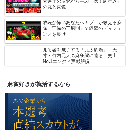
太選手の放銃から学ぶ「捨て牌読み」
の罠と真髄
放銃が怖いあなたへ！プロが教える麻
雀「守備の三原則」で鉄壁のディフェ
ンスを築け！
見る者を魅了する「元太劇場」！天
才・竹内元太の麻雀脳に迫る、史上
No.1エンタメ実戦解説
麻雀好きが就活するなら