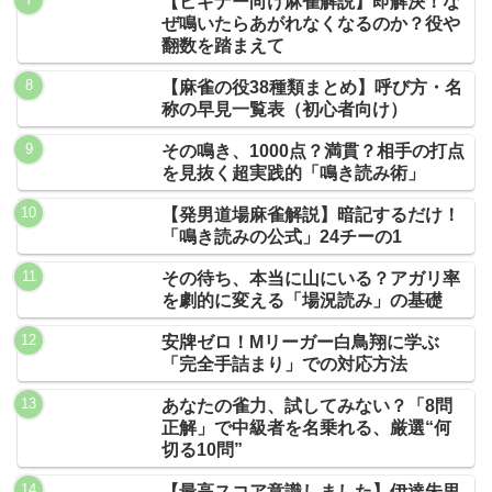
【ビギナー向け麻雀解説】即解決！な
ぜ鳴いたらあがれなくなるのか？役や
翻数を踏まえて
【麻雀の役38種類まとめ】呼び方・名
称の早見一覧表（初心者向け）
その鳴き、1000点？満貫？相手の打点
を見抜く超実践的「鳴き読み術」
【発男道場麻雀解説】暗記するだけ！
「鳴き読みの公式」24チーの1
その待ち、本当に山にいる？アガリ率
を劇的に変える「場況読み」の基礎
安牌ゼロ！Mリーガー白鳥翔に学ぶ
「完全手詰まり」での対応方法
あなたの雀力、試してみない？「8問
正解」で中級者を名乗れる、厳選“何
切る10問”
【最高スコア意識しました】伊達朱里