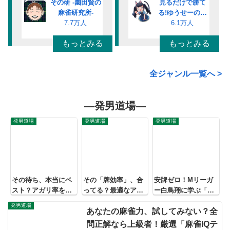
その研 -園田賢の
見るだけで勝て
麻雀研究所-
る!ゆうせーの麻
7.7万人
雀講義チャンネル
6.1万人
もっとみる
もっとみる
全ジャンル一覧へ >
―発男道場―
発男道場
発男道場
発男道場
その待ち、本当にベ
その「牌効率」、合
安牌ゼロ！Mリーガ
スト？アガリ率を劇
ってる？最適なアガ
ー白鳥翔に学ぶ「完
的に変える「待ち選
リを逃す「牌効率の
全手詰まり」での対
発男道場
択」の思考法【問題
罠」と、上級者だけ
応方法
あなたの麻雀力、試してみない？全
形式で徹底解説】
が知る“打たない”選
問正解なら上級者！厳選「麻雀IQテ