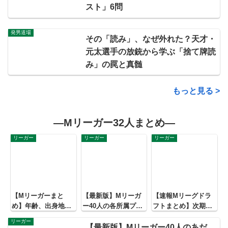
択
スト」6問
発男道場
その「読み」、なぜ外れた？天才・
元太選手の放銃から学ぶ「捨て牌読
み」の罠と真髄
もっと見る >
―Mリーガー32人まとめ―
リーガー
リーガー
リーガー
【Mリーガーまと
【最新版】Mリーガ
【速報Mリーグドラ
め】年齢、出身地、
ー40人の各所属プロ
フトまとめ】次期M
学歴、あだ名、成績
団体でのリーグ戦ラ
リーガー・入れ替え
リーガー
など一通りまとめて
ンク
は誰だ？2022-23シー
【最新版】Mリーガー40人のあだ