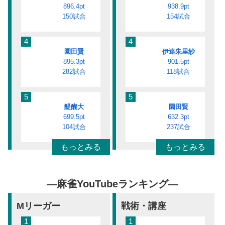
896.4pt
938.9pt
150試合
154試合
4
4
園田賢
伊達朱里紗
895.3pt
901.5pt
282試合
118試合
5
5
醍醐大
園田賢
699.5pt
632.3pt
104試合
237試合
もっとみる
もっとみる
―麻雀YouTubeランキング―
Mリーガー
戦術・講座
1
1