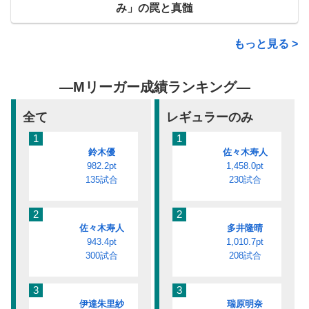
み」の罠と真髄
もっと見る >
―Mリーガー成績ランキング―
全て
レギュラーのみ
1
1
鈴木優
佐々木寿人
982.2pt
1,458.0pt
135試合
230試合
2
2
佐々木寿人
多井隆晴
943.4pt
1,010.7pt
300試合
208試合
3
3
伊達朱里紗
瑞原明奈