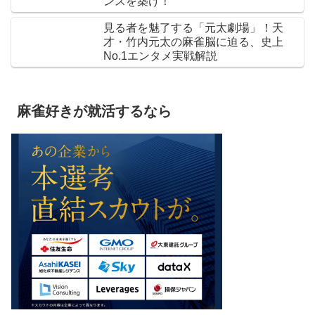
ンスを築け！
見る者を魅了する「元太劇場」！天
才・竹内元太の麻雀脳に迫る、史上
No.1エンタメ実戦解説
麻雀好きが就活するなら