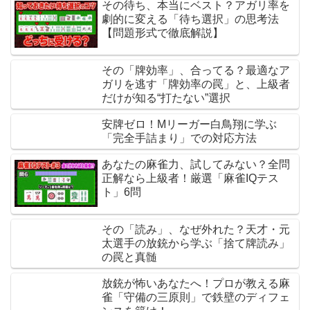
その待ち、本当にベスト？アガリ率を
劇的に変える「待ち選択」の思考法
【問題形式で徹底解説】
その「牌効率」、合ってる？最適なア
ガリを逃す「牌効率の罠」と、上級者
だけが知る“打たない”選択
安牌ゼロ！Mリーガー白鳥翔に学ぶ
「完全手詰まり」での対応方法
あなたの麻雀力、試してみない？全問
正解なら上級者！厳選「麻雀IQテス
ト」6問
その「読み」、なぜ外れた？天才・元
太選手の放銃から学ぶ「捨て牌読み」
の罠と真髄
放銃が怖いあなたへ！プロが教える麻
雀「守備の三原則」で鉄壁のディフェ