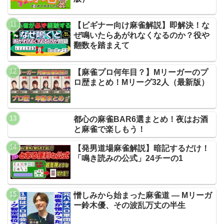
【ビギナー向け麻雀解説】即解決！な
ぜ鳴いたらあがれなくなるのか？役や
翻数を踏まえて
【麻雀プロ何年目？】Mリーガーのプ
ロ歴まとめ！Mリーグ32人（最新版）
都心の麻雀BAR6選まとめ！夜はお酒
と麻雀で楽しもう！
【発男道場麻雀解説】暗記するだけ！
「鳴き読みの公式」24チーの1
憎しみから始まった麻雀道 ― Mリーガ
ー鈴木優、その波乱万丈の半生