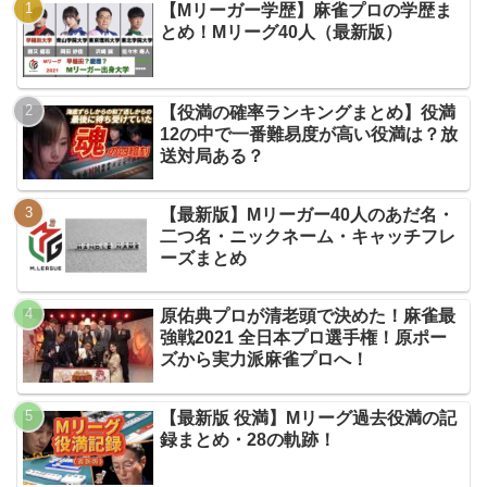
【Mリーガー学歴】麻雀プロの学歴ま
とめ！Mリーグ40人（最新版）
【役満の確率ランキングまとめ】役満
12の中で一番難易度が高い役満は？放
送対局ある？
【最新版】Mリーガー40人のあだ名・
二つ名・ニックネーム・キャッチフレ
ーズまとめ
原佑典プロが清老頭で決めた！麻雀最
強戦2021 全日本プロ選手権！原ポー
ズから実力派麻雀プロへ！
【最新版 役満】Mリーグ過去役満の記
録まとめ・28の軌跡！